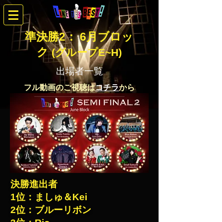
準決勝2： 6月ブロッ
ク
(グループE~H)
出場者一覧
​フル動画のご視聴は
コチラ
から
決勝進出者
1位：ましゅ＆Kei
2位：ブルーリボン