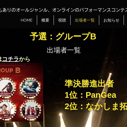
もありのオールジャンル、オンラインのパフォーマンスコンテ
HOME
概要
視聴
出場者一覧
お知らせ
予選：グループB
出場者一覧
は
コチラ
から
準決勝進出者
1位：PanGea
2位：なかしま