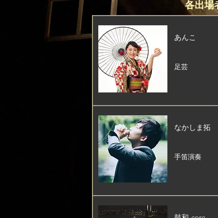
各出場
あんこ
足芸
なかしま拓
手笛演奏
鼓和-core-