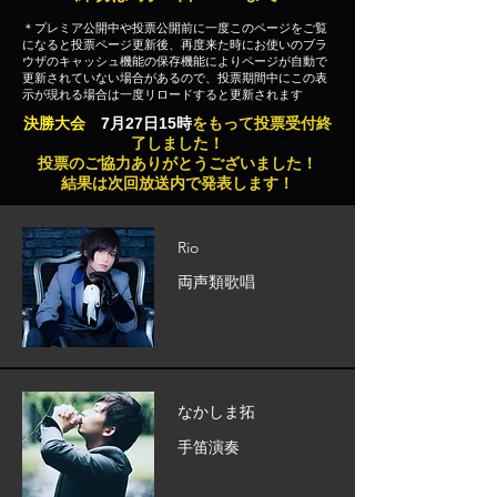
＊プレミア公開中や投票公開前に一度このページをご覧
になると投票ページ更新後、再度来た時にお使いのブラ
ウザのキャッシュ機能の保存機能によりページが自動で
更新されていない場合があるので、投票期間中にこの表
示が現れる場合は一度リロードすると更新されます
決勝大会
7月27日15時
をもって投票受付終
了しました！
​投票のご協力ありがとうございました！
​結果は次回放送内で発表します！
Rio
両声類歌唱
なかしま拓
手笛演奏