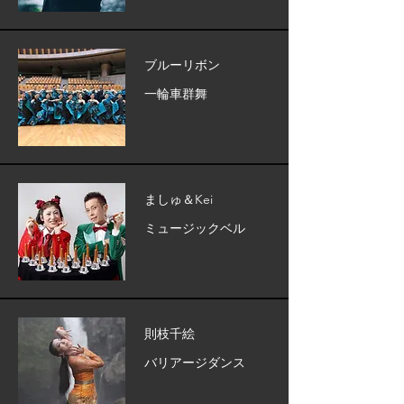
ブルーリボン
一輪車群舞
ましゅ＆Kei
ミュージックベル
則枝千絵
バリアージダンス