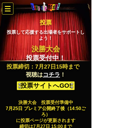
投票
投票して応援する出場者をサポートし
よう！
決勝大会
投票受付中！
投票締切：7月27日15時まで
視聴は
コチラ
！
投票サイトへGO!
​決勝大会 投票受付準備中
7月25日 プレミア公開終了後（14:50ご
ろ）
に投票ページが更新されます
締切は7月27日 15:00まで